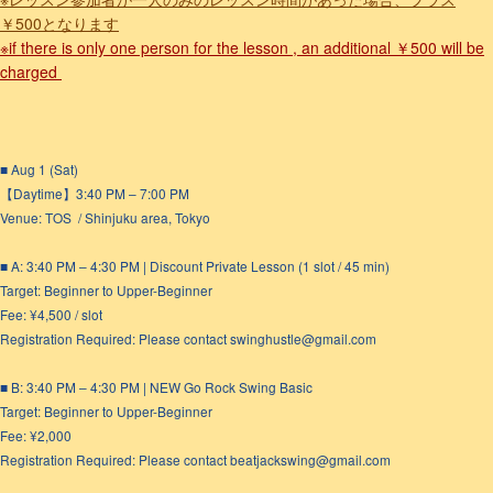
￥500となります
※if there is only one person for the lesson , an additional ￥500 will be
charged
■ Aug 1 (Sat)
【Daytime】3:40 PM – 7:00 PM
Venue: TOS / Shinjuku area, Tokyo
■ A: 3:40 PM – 4:30 PM | Discount Private Lesson (1 slot / 45 min)
Target: Beginner to Upper-Beginner
Fee: ¥4,500 / slot
Registration Required: Please contact swinghustle@gmail.com
■ B: 3:40 PM – 4:30 PM | NEW Go Rock Swing Basic
Target: Beginner to Upper-Beginner
Fee: ¥2,000
Registration Required: Please contact beatjackswing@gmail.com