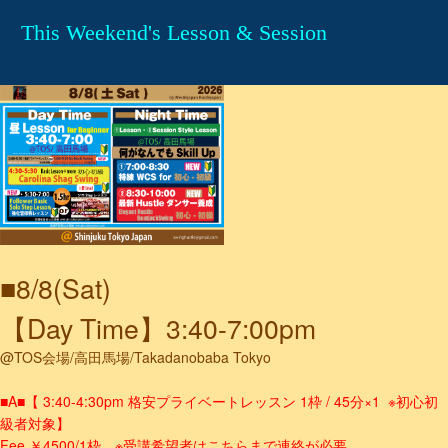
This Weekend's Lesson & Session
■8/8(Sat)
【Day Time】3:40-7:00pm
@TOS会場/高田馬場/Takadanobaba Tokyo
■A■【 3:40-4:30pm 格安プライベートレッスン 1枠 / 45分×1 ※初心初
級者対象】
Fee ￥4500/1枠
※受講希望者はこちらまで連絡が必要