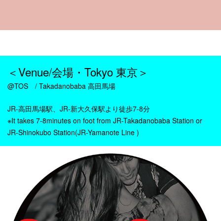
・
＜Venue/会場・Tokyo 東京＞
@TOS / Takadanobaba 高田馬場
JR-高田馬場駅、JR-新大久保駅より徒歩7-8分
※It takes 7-8minutes on foot from JR-Takadanobaba Station or
JR-Shinokubo Station(JR-Yamanote Line )