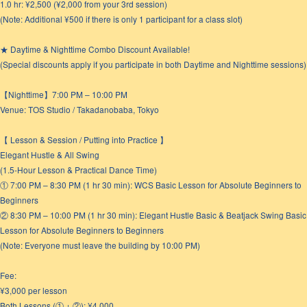
1.0 hr: ¥2,500 (¥2,000 from your 3rd session)
(Note: Additional ¥500 if there is only 1 participant for a class slot)
★ Daytime & Nighttime Combo Discount Available!
(Special discounts apply if you participate in both Daytime and Nighttime sessions)
【Nighttime】7:00 PM – 10:00 PM
Venue: TOS Studio / Takadanobaba, Tokyo
【 Lesson & Session / Putting into Practice 】
Elegant Hustle & All Swing
(1.5-Hour Lesson & Practical Dance Time)
① 7:00 PM – 8:30 PM (1 hr 30 min): WCS Basic Lesson for Absolute Beginners to
Beginners
② 8:30 PM – 10:00 PM (1 hr 30 min): Elegant Hustle Basic & Beatjack Swing Basic
Lesson for Absolute Beginners to Beginners
(Note: Everyone must leave the building by 10:00 PM)
Fee:
¥3,000 per lesson
Both Lessons (① + ②): ¥4,000