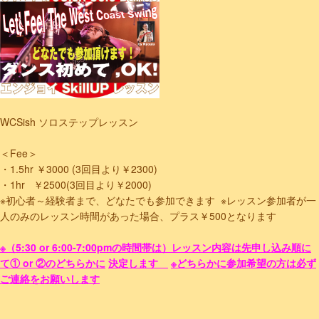
WCSish ソロステップレッスン
＜Fee＞
・1.5hr ￥3000 (3回目より￥2300)
・1hr ￥2500(3回目より￥2000)
※初心者～経験者まで、どなたでも参加できます
※レッスン参加者が一
人のみのレッスン時間があった場合、プラス￥500となります
※（5:30 or 6:00-7:00pmの時間帯は）レッスン内容は先申し込み順に
て① or ②のどちらかに
決定します
※どちらかに参加希望の方は必ず
ご連絡をお願いします