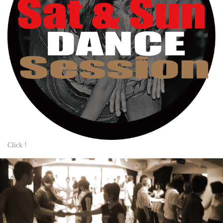
Click !
.
.
.
.
.
.