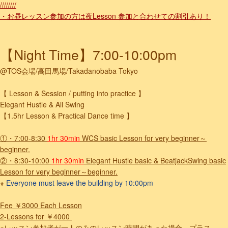
////////
・お昼レッスン参加の方は夜Lesson 参加と合わせての割引あり！
【Night Time】7:00-10:00pm
@TOS会場/高田馬場/Takadanobaba Tokyo
【 Lesson & Session / putting into practice 】
Elegant Hustle & All Swing
【1.5hr Lesson & Practical Dance time 】
①・7:00-8:30
1hr 30min
WCS basic Lesson for very beginner～
beginner.
②・8:30-10:00
1hr 30min
Elegant Hustle basic & BeatjackSwing basic
Lesson for very beginner～beginner.
※
Everyone must leave the building by 10:00pm
Fee ￥3000 Each Lesson
2-Lessons for ￥4000
※レッスン参加者が一人のみのレッスン時間があった場合、プラス