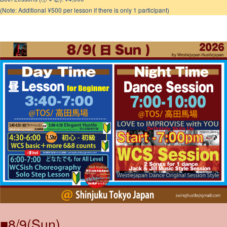
(Note: Additional ¥500 per lesson if there is only 1 participant)
・
■8/9(Sun)