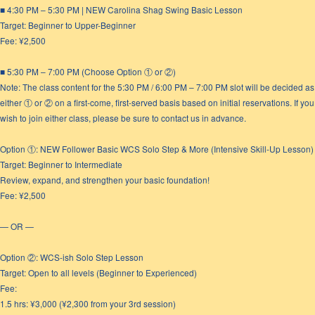
■ 4:30 PM – 5:30 PM | NEW Carolina Shag Swing Basic Lesson
Target: Beginner to Upper-Beginner
Fee: ¥2,500
■ 5:30 PM – 7:00 PM (Choose Option ① or ②)
Note: The class content for the 5:30 PM / 6:00 PM – 7:00 PM slot will be decided as
either ① or ② on a first-come, first-served basis based on initial reservations. If you
wish to join either class, please be sure to contact us in advance.
Option ①: NEW Follower Basic WCS Solo Step & More (Intensive Skill-Up Lesson)
Target: Beginner to Intermediate
Review, expand, and strengthen your basic foundation!
Fee: ¥2,500
— OR —
Option ②: WCS-ish Solo Step Lesson
Target: Open to all levels (Beginner to Experienced)
Fee:
1.5 hrs: ¥3,000 (¥2,300 from your 3rd session)