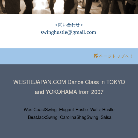
.
＜問い合わせ＞
swinghustle@gmail.com
ページトップへ！
WESTIEJAPAN.COM Dance Class in TOKYO
and YOKOHAMA from 2007
WestCoastSwing Elegant-Hustle
Waltz-Hustle
BeatJackSwing
CarolinaShagSwing
Salsa